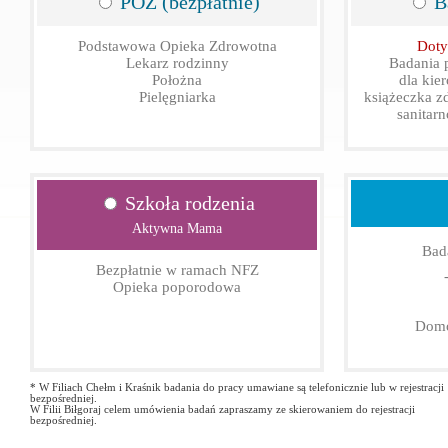
POZ (bezpłatnie)
Ba
Podstawowa Opieka Zdrowotna
Doty
Lekarz rodzinny
Badania p
Położna
dla kie
Pielęgniarka
książeczka z
sanitar
Szkoła rodzenia
Aktywna Mama
Bad
Bezpłatnie w ramach NFZ
Opieka poporodowa
Domo
* W Filiach Chełm i Kraśnik badania do pracy umawiane są telefonicznie lub w rejestracji
bezpośredniej.
W Filii Biłgoraj celem umówienia badań zapraszamy ze skierowaniem do rejestracji
bezpośredniej.