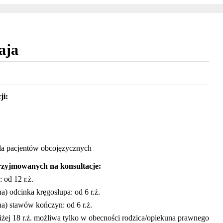
aja
ji:
dla pacjentów obcojęzycznych
zyjmowanych na konsultacje:
 od 12 r.ż.
a) odcinka kręgosłupa: od 6 r.ż.
na) stawów kończyn: od 6 r.ż.
niżej 18 r.ż. możliwa tylko w obecności rodzica/opiekuna prawnego