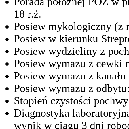
Porada położnej POZ w pr
18 r.ż.
Posiew mykologiczny (z m
Posiew w kierunku Strepto
Posiew wydzieliny z poch
Posiew wymazu z cewki m
Posiew wymazu z kanału s
Posiew wymazu z odbytu: 
Stopień czystości pochwy:
Diagnostyka laboratoryjn
wynik w ciągu 3 dni robo