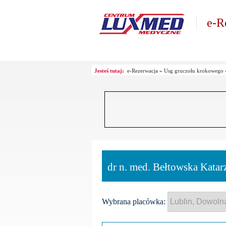
e-R
Jesteś tutaj:
e-Rezerwacja
»
Usg gruczołu krokowego
dr n. med. Bełtowska Kata
Wybrana placówka: