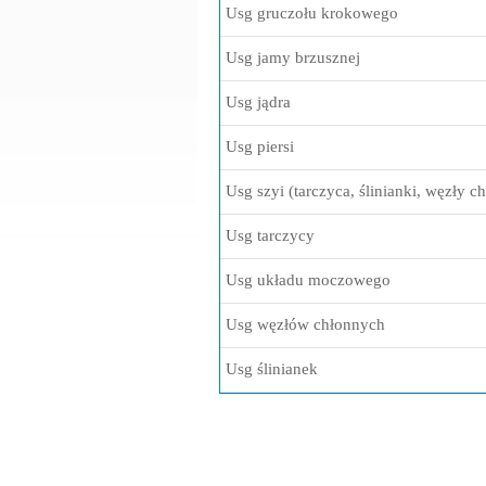
Usg gruczołu krokowego
Usg jamy brzusznej
Usg jądra
Usg piersi
Usg szyi (tarczyca, ślinianki, węzły c
Usg tarczycy
Usg układu moczowego
Usg węzłów chłonnych
Usg ślinianek