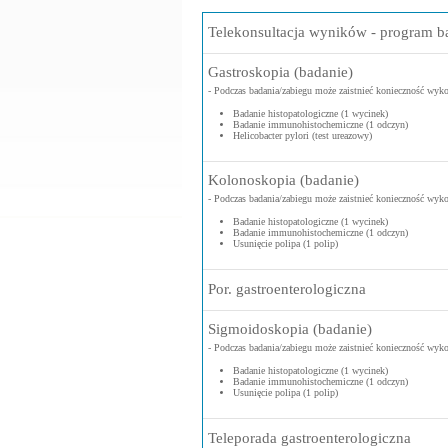
Telekonsultacja wyników - program 
Gastroskopia (badanie)
- Podczas badania/zabiegu może zaistnieć konieczność wyk
Badanie histopatologiczne (1 wycinek)
Badanie immunohistochemiczne (1 odczyn)
Helicobacter pylori (test ureazowy)
Kolonoskopia (badanie)
- Podczas badania/zabiegu może zaistnieć konieczność wyk
Badanie histopatologiczne (1 wycinek)
Badanie immunohistochemiczne (1 odczyn)
Usunięcie polipa (1 polip)
Por. gastroenterologiczna
Sigmoidoskopia (badanie)
- Podczas badania/zabiegu może zaistnieć konieczność wyk
Badanie histopatologiczne (1 wycinek)
Badanie immunohistochemiczne (1 odczyn)
Usunięcie polipa (1 polip)
Teleporada gastroenterologiczna