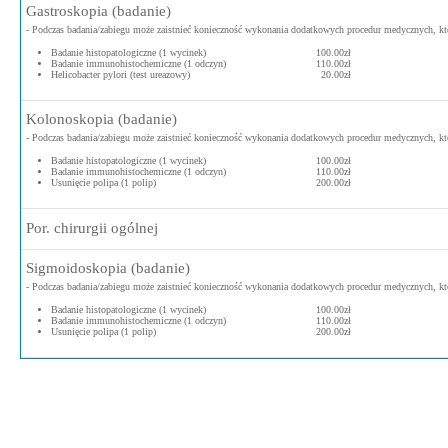
Gastroskopia (badanie)
- Podczas badania/zabiegu może zaistnieć konieczność wykonania dodatkowych procedur medycznych, kt
Badanie histopatologiczne (1 wycinek)
100.00zł
Badanie immunohistochemiczne (1 odczyn)
110.00zł
Helicobacter pylori (test ureazowy)
20.00zł
Kolonoskopia (badanie)
- Podczas badania/zabiegu może zaistnieć konieczność wykonania dodatkowych procedur medycznych, kt
Badanie histopatologiczne (1 wycinek)
100.00zł
Badanie immunohistochemiczne (1 odczyn)
110.00zł
Usunięcie polipa (1 polip)
200.00zł
Por. chirurgii ogólnej
Sigmoidoskopia (badanie)
- Podczas badania/zabiegu może zaistnieć konieczność wykonania dodatkowych procedur medycznych, kt
Badanie histopatologiczne (1 wycinek)
100.00zł
Badanie immunohistochemiczne (1 odczyn)
110.00zł
Usunięcie polipa (1 polip)
200.00zł