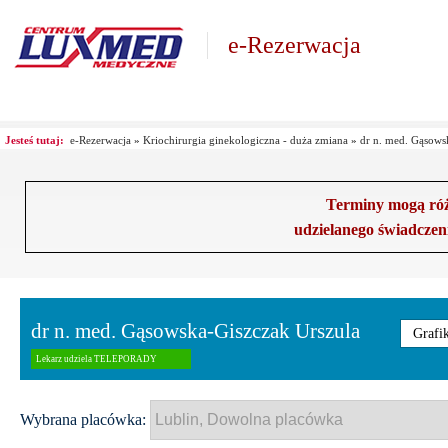
e-Rezerwacja
Jesteś tutaj:
e-Rezerwacja
»
Kriochirurgia ginekologiczna - duża zmiana
»
dr n. med. Gąsows
Terminy mogą różn
udzielanego świadczen
dr n. med. Gąsowska-Giszczak Urszula
Grafi
Lekarz udziela TELEPORADY
Wybrana placówka: