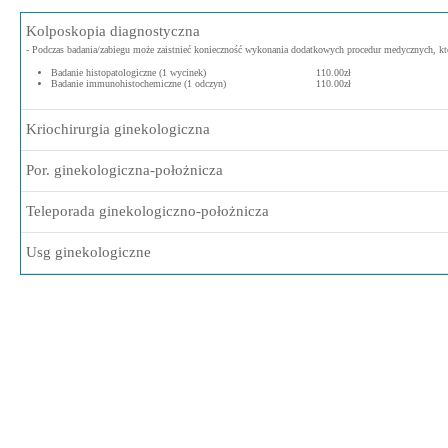
Kolposkopia diagnostyczna
- Podczas badania/zabiegu może zaistnieć konieczność wykonania dodatkowych procedur medycznych, kt
Badanie histopatologiczne (1 wycinek)
110.00zł
Badanie immunohistochemiczne (1 odczyn)
110.00zł
Kriochirurgia ginekologiczna
Por. ginekologiczna-położnicza
Teleporada ginekologiczno-położnicza
Usg ginekologiczne