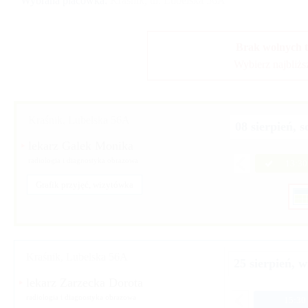
Wybrana placówka:
Kraśnik, ul. Lubelska 56A
Brak wolnych 
Wybierz najbliżs
Kraśnik, Lubelska 56A
08 sierpień, 
lekarz Galek Monika
radiologia i diagnostyka obrazowa
13:30
Grafik przyjęć, wizytówka
Kraśnik, Lubelska 56A
25 sierpień, 
lekarz Zarzecka Dorota
radiologia i diagnostyka obrazowa
15:30